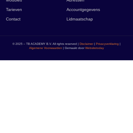
Modules
Adressen
Tarieven
Accountgegevens
Contact
Lidmaatschap
© 2025 – TB ACADEMY B.V. All rights reserved |
Disclaimer
|
Privacyverklaring
|
Algemene Voorwaarden
| Gemaakt door
Websitetoday