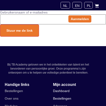
mailbericht om in te loggen.
Gebruikersnaam of e-mailadres
Aanmelden
Over ons
Bij TB Academy geloven we in het ontwikkelen van talent en het
bevorderen van persoonlijke groei. Onze programma’s zijn
ontworpen om u te helpen uw volledige potentieel te bereiken.
Handige links
Mijn account
Bestellingen
Dashboard
Over ons
Bestellingen