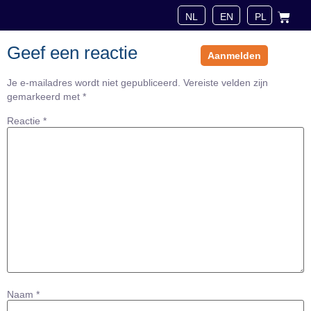
sint.Amet minim mollit non deserunt ullamco est sit aliqua dolor do
amet sint.
Geef een reactie
Aanmelden
Je e-mailadres wordt niet gepubliceerd.
Vereiste velden zijn
Over ons
gemarkeerd met
*
Reactie
*
Naam
*