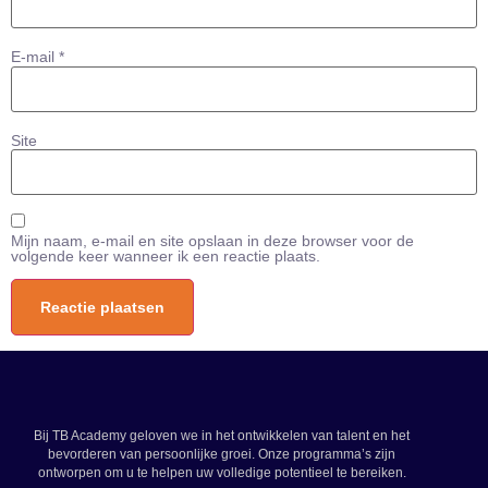
E-mail
*
Site
Mijn naam, e-mail en site opslaan in deze browser voor de
volgende keer wanneer ik een reactie plaats.
Bij TB Academy geloven we in het ontwikkelen van talent en het
bevorderen van persoonlijke groei. Onze programma’s zijn
ontworpen om u te helpen uw volledige potentieel te bereiken.